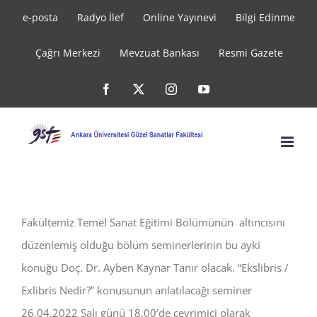
Skip
e-posta
Radyo İlef
Online Yayınevi
Bilgi Edinme
to
Çağrı Merkezi
Mevzuat Bankası
Resmi Gazete
content
Facebook
X
Instagram
YouTube
Fakültemiz Temel Sanat Eğitimi Bölümünün altıncısını
düzenlemiş olduğu bölüm seminerlerinin bu ayki
konuğu Doç. Dr. Ayben Kaynar Tanır olacak. “Ekslibris /
Exlibris Nedir?” konusunun anlatılacağı seminer
26.04.2022 Salı günü 18.00’de çevrimiçi olarak