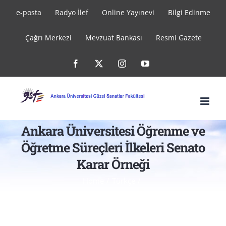
Skip
e-posta
Radyo İlef
Online Yayınevi
Bilgi Edinme
to
Çağrı Merkezi
Mevzuat Bankası
Resmi Gazete
content
Facebook
X
Instagram
YouTube
Ankara Üniversitesi Öğrenme ve
Öğretme Süreçleri İlkeleri Senato
Karar Örneği
Home
Türkçe
Ankara Üniversitesi Öğrenme ve Öğretme Süreçleri
İlkeleri Senato Karar Örneği