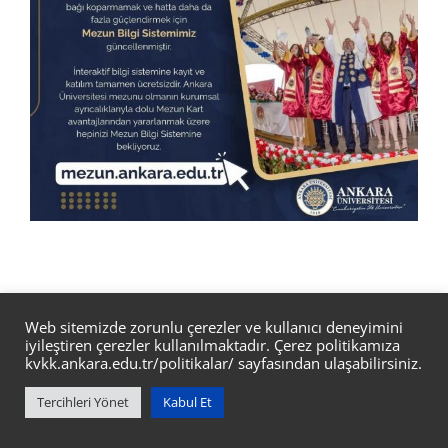
Web sitemizde zorunlu çerezler ve kullanıcı deneyimini
iyileştiren çerezler kullanılmaktadır. Çerez politikamıza
kvkk.ankara.edu.tr/politikalar/
sayfasından ulaşabilirsiniz.
Ankara Üniversitesi Gümüşdere 60. Yıl Yerleşkesi Yavuz Sultan
Tercihleri Yönet
Kabul Et
Selim Blv. No: 37/15 Keçiören/ANKARA/TÜRKİYE