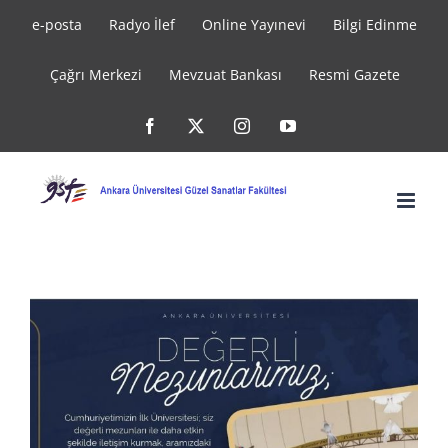
Skip
e-posta
Radyo İlef
Online Yayınevi
Bilgi Edinme
to
Çağrı Merkezi
Mevzuat Bankası
Resmi Gazete
content
Facebook
X
Instagram
YouTube