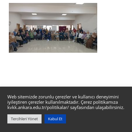
Web sitemizde zorunlu çerezler ve kullanıcı deneyimini
iyileştiren çerezler kullanılmaktadır. Çerez politikamıza
kvkk.ankara.edu.tr/politikalar/
sayfasından ulaşabilirsiniz.
Ankara Üniversitesi Gümüşdere 60. Yıl Yerleşkesi Yavuz Sultan
Tercihleri Yönet
Kabul Et
Selim Blv. No: 37/15 Keçiören/ANKARA/TÜRKİYE